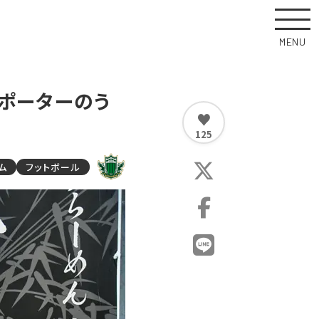
MENU
サポーターのう
♥
125
ム
フットボール