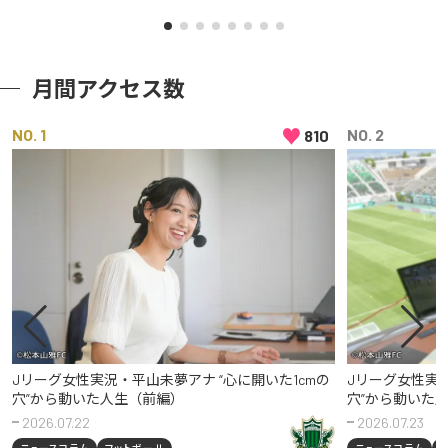
月間アクセス数
♥
NO
NO
810
Jリーグ女性実況・平山未夢アナ “心に開いた1cmの
Jリーグ女性実況
穴”から動いた人生（前編）
穴”から動いた
2026.07.22
2026.07.23
ニュースコラム
フットボール
ニュースコラム