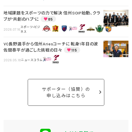
地域課題をスポーツの力で解決 信州SOIP始動、クラ
ブが“共創のハブ”に
♥
85
スポーツ×ビジ
2026.07.16
ネス
VC長野選手から信州Ariesコーチに 転身1年目の波
佐間泰平が過ごした挑戦の日々
♥
115
2026.05.18
ニュースコラム
サポーター（協賛）の
申し込みはこちら