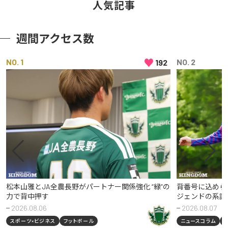
人気記事
週間アクセス数
♥
NO
NO
192
松本山雅とJA全農長野がパートナー関係強化 “緑”の
背番号に込めら
力で背中押す
ジェンドの系譜
2026.08.06
2026.08.07
スポーツ×ビジネス
フットボール
ニュースコラム