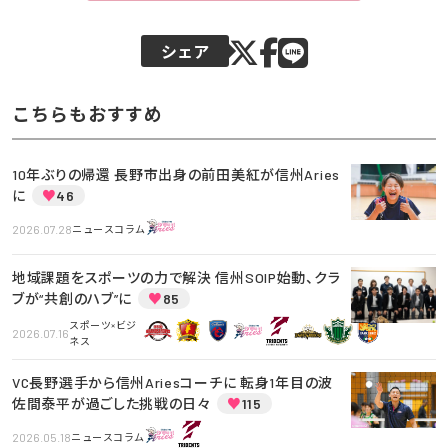
シェア
こちらもおすすめ
10年ぶりの帰還 長野市出身の前田美紅が信州Aries
に
♥
46
2026.07.28
ニュースコラム
地域課題をスポーツの力で解決 信州SOIP始動、クラ
ブが“共創のハブ”に
♥
85
スポーツ×ビジ
2026.07.16
ネス
VC長野選手から信州Ariesコーチに 転身1年目の波
佐間泰平が過ごした挑戦の日々
♥
115
2026.05.18
ニュースコラム