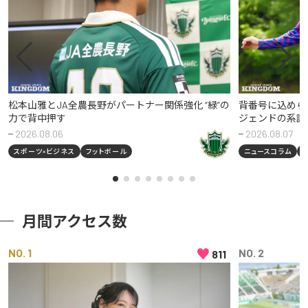
松本山雅とJA全農長野がパートナー関係強化 “緑”の
背番号に込めら
力で背中押す
ジェンドの系譜
2026.08.06
2026.08.07
スポーツ×ビジネス
フットボール
ニュースコラム
月間アクセス数
♥
NO
NO
811