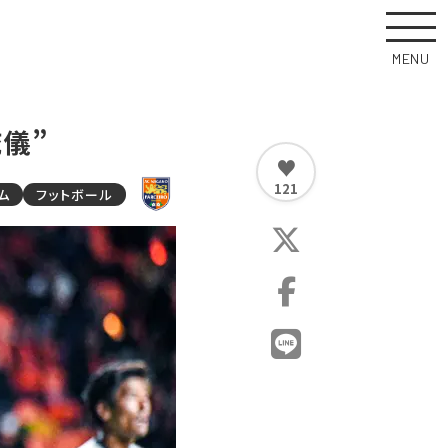
MENU
儀”
♥
121
ム
フットボール