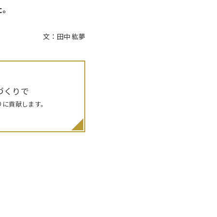
た。
文：田中 紘夢
づくりで
りに貢献します。