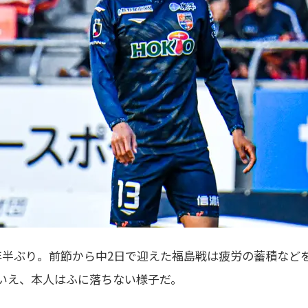
年半ぶり。前節から中2日で迎えた福島戦は疲労の蓄積など
いえ、本人はふに落ちない様子だ。