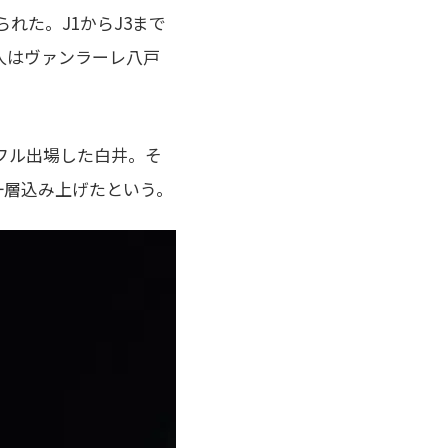
れた。J1からJ3まで
人はヴァンラーレ八戸
フル出場した白井。そ
一層込み上げたという。