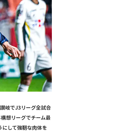
讃岐でJ3リーグ全試合
年構想リーグでチーム最
うにして強靭な肉体を