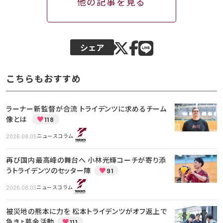
他の記事を見る
シェア
こちらもおすすめ
ラーナー新監督が合流 トライデンツに求めるチーム
像とは
♥
118
2026.08.05
ニュースコラム
再び国内最高峰の舞台へ 小林光輝コーチが寄り添
うトライデンツのセッター陣
♥
91
2026.08.03
ニュースコラム
被災地の熊本に力を 松本トライデンツがオフ返上で
急きょ募金活動
♥
111