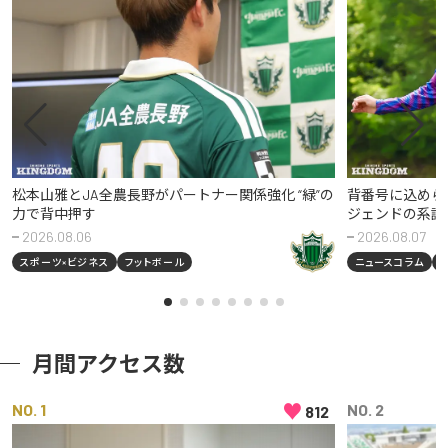
松本山雅とJA全農長野がパートナー関係強化 “緑”の
背番号に込めら
力で背中押す
ジェンドの系譜
2026.08.06
2026.08.07
スポーツ×ビジネス
フットボール
ニュースコラム
月間アクセス数
♥
NO
NO
812