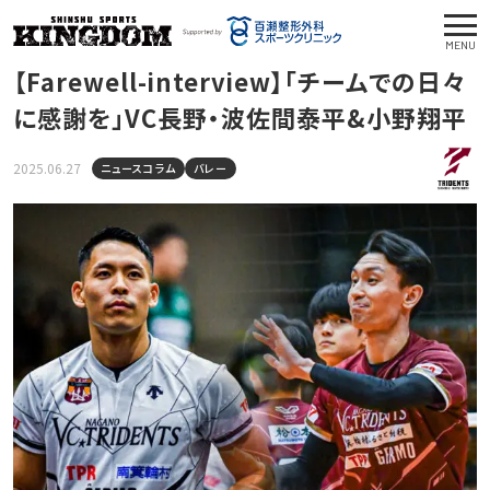
MENU
【Farewell-interview】「チームでの日々
に感謝を」VC長野・波佐間泰平&小野翔平
2025.06.27
ニュースコラム
バレー