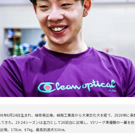
98年6月24日生まれ、岐阜県出身。岐南工業高から大東文化大を経て、2020年に長野
てきた。23-24シーズンは主力として20試合に出場し、V3リーグ準優勝の一翼を担
出場。178㎝、67㎏。最高到達点310㎝。