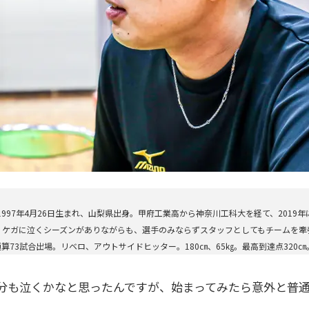
97年4月26日生まれ、山梨県出身。甲府工業高から神奈川工科大を経て、2019年に長野
ケガに泣くシーズンがありながらも、選手のみならずスタッフとしてもチームを牽引
算73試合出場。リベロ、アウトサイドヒッター。180㎝、65㎏。最高到達点320㎝
も泣くかなと思ったんですが、始まってみたら意外と普