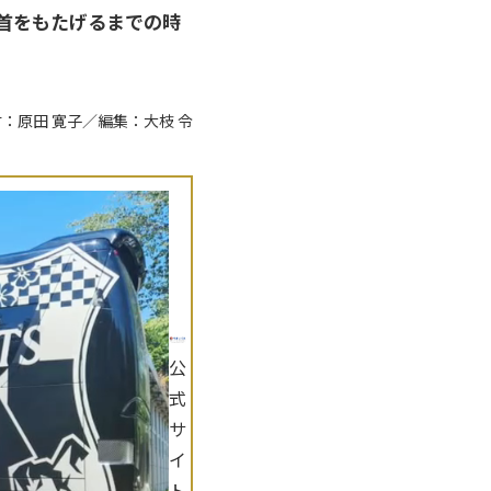
首をもたげるまでの時
：原田 寛子／編集：大枝 令
公
式
サ
イ
ト