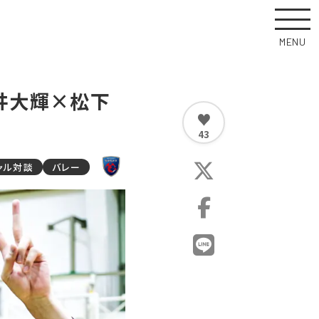
MENU
 高井大輝×松下
♥
43
ャル対談
バレー