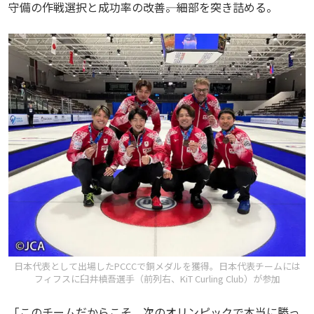
守備の作戦選択と成功率の改善――。細部を突き詰める。
日本代表として出場したPCCCで銅メダルを獲得。日本代表チームには
フィフスに臼井槙吾選手（前列右、KiT Curling Club）が参加
「このチームだからこそ、次のオリンピックで本当に勝っ