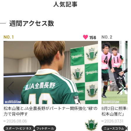
人気記事
週間アクセス数
♥
NO
NO
156
松本山雅とJA全農長野がパートナー関係強化 “緑”の
8月2日に照準
力で背中押す
松本山雅だ」
2026.08.06
2026.07.31
スポーツ×ビジネス
フットボール
ニュースコラム