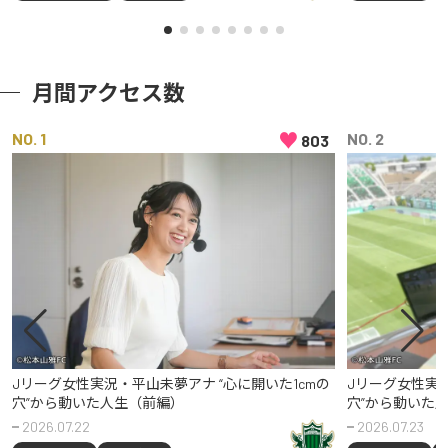
月間アクセス数
♥
NO
NO
803
Jリーグ女性実況・平山未夢アナ “心に開いた1cmの
Jリーグ女性実況
穴”から動いた人生（前編）
穴”から動いた
2026.07.22
2026.07.23