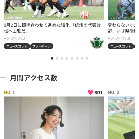
8月2日に照準合わせて進めた強化 「信州の代表は
変わらないゆえ
松本山雅だ」
野、いざ県制覇
2026.07.31
2026.07.30
ニュースコラム
フットボール
ニュースコラム
月間アクセス数
♥
NO
NO
801