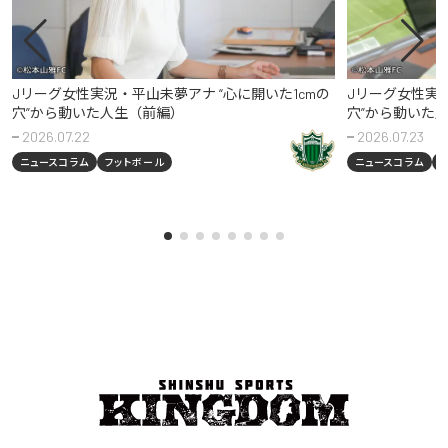
Jリーグ女性実況・平山未夢アナ “心に開いた1cmの
Jリーグ女性実況
穴”から動いた人生（前編）
穴”から動いた
2026.07.22
2026.07.23
ニュースコラム
フットボール
ニュースコラム