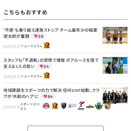
こちらもおすすめ
“不運”も乗り越え連敗ストップ チーム最年少の稲葉
琥太郎が奮闘
♥
29
2026.07.27
ニュースコラム
スタッフも「不退転」の覚悟で増強 ボアルースを陰で
支える2人の思い
♥
24
2026.07.24
ニュースコラム
地域課題をスポーツの力で解決 信州SOIP始動、クラ
ブが“共創のハブ”に
♥
84
スポーツ×ビジ
2026.07.16
ネス