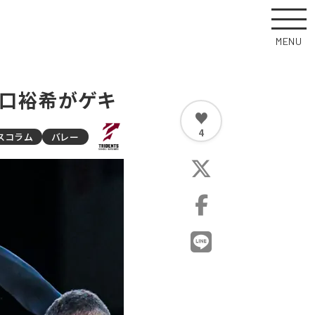
MENU
樋口裕希がゲキ
♥
4
スコラム
バレー