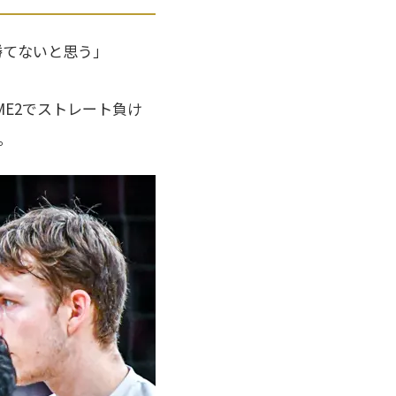
勝てないと思う」
ME2でストレート負け
。