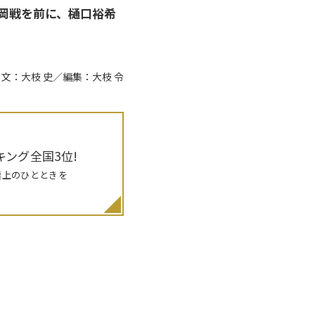
静岡戦を前に、樋口裕希
文：大枝 史／編集：大枝 令
ング全国3位!
極上のひとときを