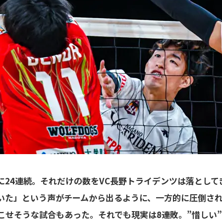
に24連続。それだけの数をVC長野トライデンツは落として
いた」という声がチームから出るように、一方的に圧倒さ
せそうな試合もあった。それでも現実は――8連敗。”惜しい