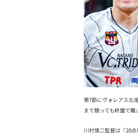
第7節にヴォレアス北
まで競っても終盤で離
川村慎二監督は「20