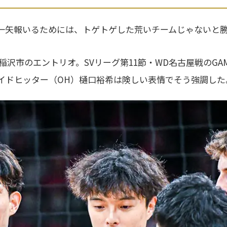
一矢報いるためには、トゲトゲした荒いチームじゃないと
知県稲沢市のエントリオ。SVリーグ第11節・WD名古屋戦のGA
イドヒッター（OH）樋口裕希は険しい表情でそう強調した