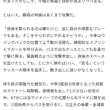
があったからこそ、守備の意識と技術が高まりつつある。
とはいえ、藤森の特長はあくまで攻撃だ。
「背後を取られるのは嫌だけど、逆に自分の得意なプレー
でもある。そこをやられずにやれるかどうか」。今季はウ
イングバックの位置で上下動が活発化。爆発的なスプリン
トでボールを呼び込み、パスが出なかったとしても全速力
で駆け戻る。福島戦のように攻撃参加し、背後のスペース
を空けたとしても、とにかく戻ればいい。「走る」という
サッカーの根本を追求し、動き出しに迷いがなくなった。
持ち前の突破力も健在だ。今季2度目の先発となった前節
のガイナーレ鳥取戦。退場者を出して1人少ない状況の
中、67分には左サイドハーフの位置から右サイドに顔を出
す。三田尚希からパスを受けると、立正大の後輩・金浦真