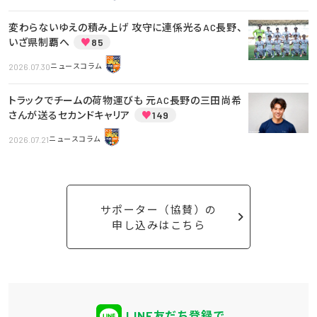
変わらないゆえの積み上げ 攻守に連係光るAC長野、
いざ県制覇へ
♥
85
2026.07.30
ニュースコラム
トラックでチームの荷物運びも 元AC長野の三田尚希
さんが送るセカンドキャリア
♥
149
2026.07.21
ニュースコラム
サポーター（協賛）の
申し込みはこちら
LINE友だち登録で