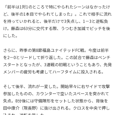
「前半は1対1のところで特にやられたシーンはなかったけ
ど、後半の1本目でやられてしまった」。これで相手に流れ
を持っていかれると、後半だけで3失点し、1－3と逆転負
け。藤森は63分に交代する際、うつむき加減でピッチを後
にした。
さらに、昨季の第8節福島ユナイテッドFC戦。今度は前半
を2－0とリードして折り返した。この試合で藤森はベンチ
スタートとなったが、3連戦の初戦ということもあり、先発
メンバーの疲労も考慮してハーフタイムに投入される。
そして後半、流れが一変した。開始早々に右サイドで攻撃
参加したものの、カウンターで空いたスペースを突かれて
失点。8分後には守備陣形をセットした状態から、背後を
田中康介（現長野）に抜け出される。クロスを中央で押し
込まれ、逆転を許した。