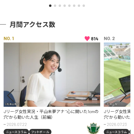
月間アクセス数
♥
NO
NO
814
Jリーグ女性実況・平山未夢アナ “心に開いた1cmの
Jリーグ女性実況
穴”から動いた人生（前編）
穴”から動いた
2026.07.22
2026.07.23
ニュースコラム
フットボール
ニュースコラム