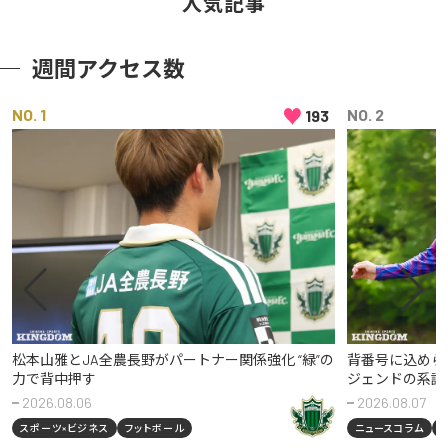
人気記事
週間アクセス数
♥
NO
NO
193
松本山雅とJA全農長野がパートナー関係強化 “緑”の
背番号に込めら
力で背中押す
ジェンドの系譜
2026.08.06
2026.08.07
スポーツ×ビジネス
フットボール
ニュースコラム