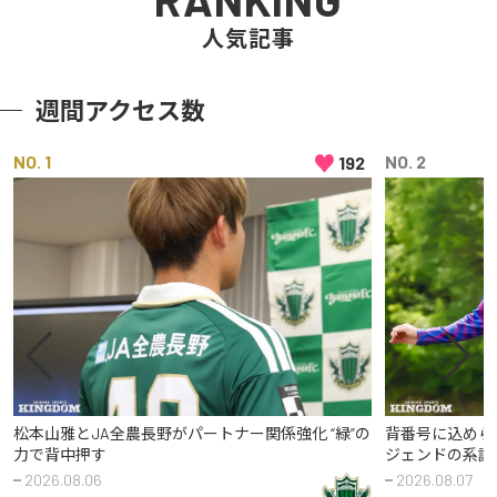
人気記事
週間アクセス数
♥
NO
NO
192
松本山雅とJA全農長野がパートナー関係強化 “緑”の
背番号に込めら
力で背中押す
ジェンドの系譜
2026.08.06
2026.08.07