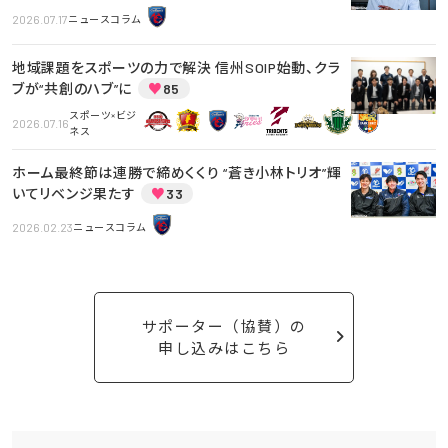
2026.07.17
ニュースコラム
地域課題をスポーツの力で解決 信州SOIP始動、クラ
ブが“共創のハブ”に
♥
85
スポーツ×ビジ
2026.07.16
ネス
ホーム最終節は連勝で締めくくり “蒼き小林トリオ”輝
いてリベンジ果たす
♥
33
2026.02.23
ニュースコラム
サポーター（協賛）の
申し込みはこちら