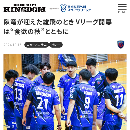
MENU
臥竜が迎えた雄飛のとき Vリーグ開幕
は“食欲の秋”とともに
2024.10.16
ニュースコラム
バレー