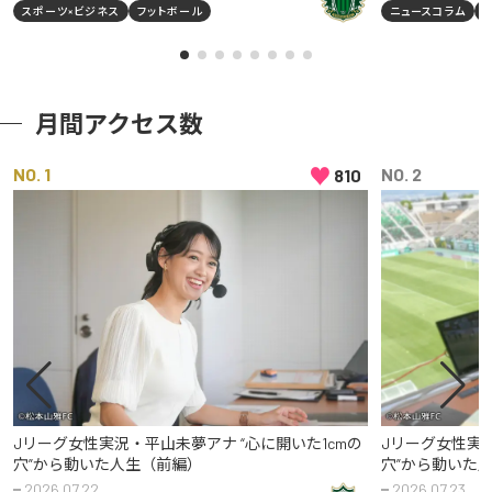
スポーツ×ビジネス
フットボール
ニュースコラム
月間アクセス数
♥
NO
NO
810
Jリーグ女性実況・平山未夢アナ “心に開いた1cmの
Jリーグ女性実況
穴”から動いた人生（前編）
穴”から動いた
2026.07.22
2026.07.23