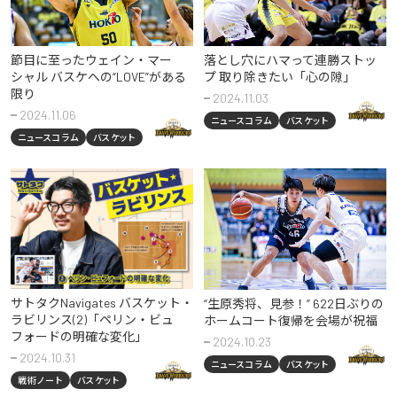
節目に至ったウェイン・マー
落とし穴にハマって連勝ストッ
シャル バスケへの“LOVE”がある
プ 取り除きたい「心の隙」
限り
2024.11.03
2024.11.06
ニュースコラム
バスケット
ニュースコラム
バスケット
サトタクNavigates バスケット・
“生原秀将、見参！” 622日ぶりの
ラビリンス(2)「ペリン・ビュ
ホームコート復帰を会場が祝福
フォードの明確な変化」
2024.10.23
2024.10.31
ニュースコラム
バスケット
戦術ノート
バスケット