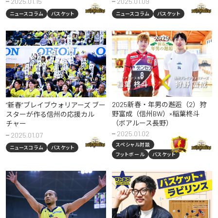
2025.01.15
2025.01.09
ニュースコラム
バスケット
ニュースコラム
バスケット
2025新春・年男の邂逅（2）狩
“新春”ブレイブウォリアーズ ブー
野富成（信州BW）×稲葉柊斗
スターが作る信州の応援カル
（ボアルース長野）
チャー
2025.01.02
2025.01.07
スペシャル対談
ニュースコラム
バスケット
フットボール
バスケット