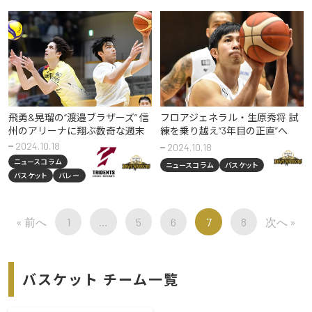
飛勇&晃瑠の“渡邉ブラザーズ” 信
フロアジェネラル・生原秀将 試
州のアリーナに翔ぶ数奇な週末
練を乗り越え“3年目の正直”へ
2024.10.18
2024.10.18
ニュースコラム
ニュースコラム
バスケット
バスケット
バレー
« 前へ
1
…
5
6
7
8
次へ »
バスケット チーム一覧