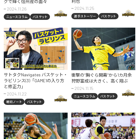
利也
グで輝く信州産の面々
2024.11.25
2024.11.26
選手ストーリー
バスケット
ニュースコラム
バスケット
サトタクNavigates バスケット・
衝撃の“胸ぐら開幕”から1カ月余
ラビリンス(3)「GAME1の入り方
狩野富成は大きく、高く翔ぶ
と修正力」
2024.11.15
2024.11.22
ニュースコラム
バスケット
戦術ノート
バスケット