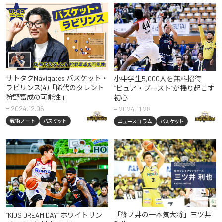
サトタクNavigates バスケット・
小中学生5,000人を無料招待
ラビリンス(4)「稀代のタレント
“ピュア・ブースト”が揺り起こす
狩野富成の可能性」
初心
2024.12.06
2024.11.28
戦術ノート
バスケット
ニュースコラム
バスケット
「篠ノ井の一本気大将」
三ツ井
“KIDS DREAM DAY” ホワイトリン