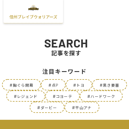
信州ブレイブウォリアーズ
SEARCH
記事を探す
注目キーワード
#
#
#
#
胸ぐら開幕
点P
トヨ
黒き要塞
#
#
#
レジェンド
コヨーテ
ハードワーク
#
#
ダービー
平山アナ