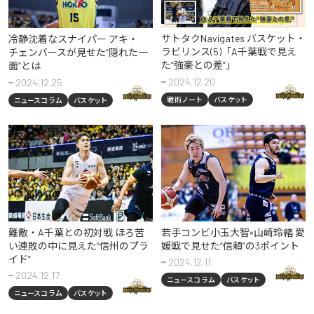
サトタクNavigates バスケット・
冷静沈着なスナイパー アキ・
ラビリンス(5)「A千葉戦で見え
チェンバースが見せた“隠れた一
た“強豪との差”」
面”とは
2024.12.20
2024.12.25
戦術ノート
バスケット
ニュースコラム
バスケット
難敵・A千葉との初対戦 ほろ苦
若手コンビ小玉大智×山崎玲緒 愛
い連敗の中に見えた“信州のプラ
媛戦で見せた“信頼”の3ポイント
イド”
2024.12.11
2024.12.17
ニュースコラム
バスケット
ニュースコラム
バスケット