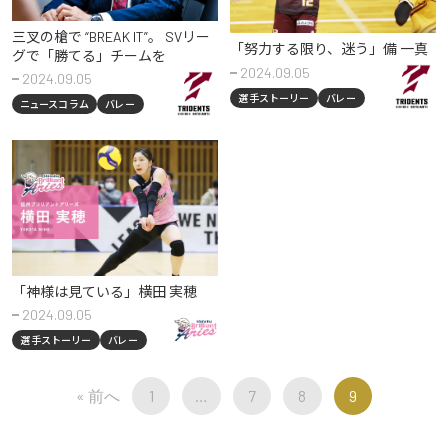
三叉の槍で “BREAK IT”。 SVリー
「努力する限り、迷う」
備 一真
グで「勝てる」チームを
2024.09.05
2024.09.05
選手ストーリー
バレー
ニュースコラム
バレー
「神様は見ている」
横田 実穂
2024.09.05
選手ストーリー
バレー
« 前へ
1
…
7
8
9