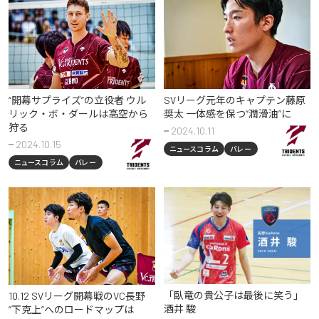
“開幕サプライズ”の立役者 ウル
SVリーグ元年のキャプテン藤原
リック・ボ・ダールは高空から
奨太 一体感を保つ“潤滑油”に
狩る
2024.10.11
2024.10.15
ニュースコラム
バレー
ニュースコラム
バレー
「臥竜の貴公子は最後に笑う」
10.12 SVリーグ開幕戦のVC長野
酒井 駿
“下克上”へのロードマップは