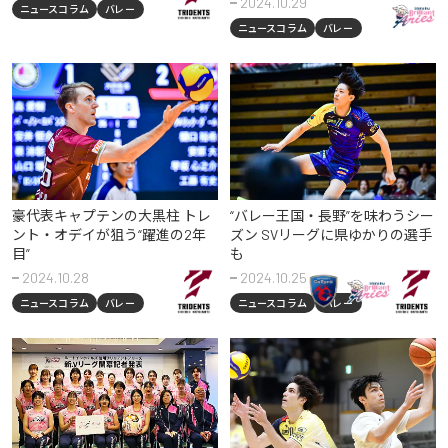
2024.10.29
ニュースコラム
バレー
ニュースコラム
バレー
豪代表キャプテンの大黒柱 トレ
“バレー王国・長野”を味わうシー
ント・オデイが狙う“躍進の2年
ズン SVリーグに県ゆかりの選手
目”
も
2024.10.28
2024.10.25
ニュースコラム
バレー
ニュースコラム
バレー