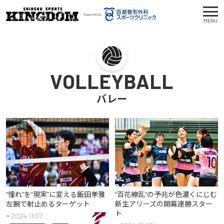
MENU
VOLLEYBALL
バレー
“憧れ”を“現実”に変える飯田孝雅
“百花繚乱”の予兆が色濃くにじむ
左腕で射止めるターゲット
新生アリーズの開幕連勝スター
ト
2024.11.07