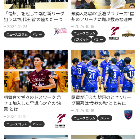
「信州」を冠して臨む新リーグ
飛勇&晃瑠の“渡邉ブラザーズ” 信
狙うは“初代王者”の座ただ一つ
州のアリーナに翔ぶ数奇な週末
2024.10.18
2024.10.23
ニュースコラム
ニュースコラム
バレー
バスケット
バレー
初舞台で堂々のトスワーク 急
臥竜が迎えた雄飛のとき Vリー
きょ加入した早坂心之介の“決
グ開幕は“食欲の秋”とともに
意”とは
2024.10.16
2024.10.18
ニュースコラム
バレー
ニュースコラム
バレー