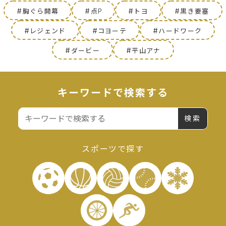
#
#
#
#
胸ぐら開幕
点P
トヨ
黒き要塞
#
#
#
レジェンド
コヨーテ
ハードワーク
#
#
ダービー
平山アナ
キーワードで検索する
検
索:
スポーツで探す