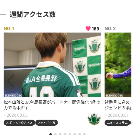
週間アクセス数
♥
NO
NO
189
松本山雅とJA全農長野がパートナー関係強化 “緑”の
背番号に込めら
力で背中押す
ジェンドの系譜
2026.08.06
2026.08.07
スポーツ×ビジネス
フットボール
ニュースコラム