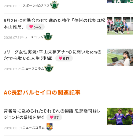
2026.08.06
スポーツ×ビジネス
8月2日に照準合わせて進めた強化 「信州の代表は松
本山雅だ」
♥
342
2026.07.31
ニュースコラム
Jリーグ女性実況・平山未夢アナ “心に開いた1cmの
穴”から動いた人生（後編）
♥
617
2026.07.23
ニュースコラム
AC長野パルセイロの関連記事
背番号に込められたそれぞれの物語 忽那喬司はレ
ジェンドの系譜を継ぐ
♥
87
2026.08.07
ニュースコラム