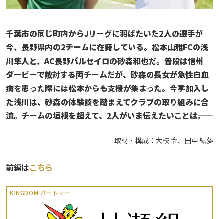
千葉市の同じ町内からJリーグに羽ばたいた2人の選手が
今、長野県内の2チームに在籍している。松本山雅FCの浅
川隼人と、AC長野パルセイロの砂森和也だ。普段は信州
ダービーで敵対する両チームだが、砂森の長女が急性白血
病を患った際には松本からも支援が集まった。今季加入し
た浅川は、砂森の体験談
を踏まえて
クラブの取り組みに合
流。チームの垣根を超えて、2人がいま伝えたいことは――。
取材・構成：大枝 令、田中 紘夢
前編は
こちら
KINGDOM パートナー