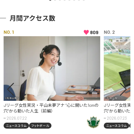
月間アクセス数
♥
NO
NO
809
Jリーグ女性実況・平山未夢アナ “心に開いた1cmの
Jリーグ女性実況
穴”から動いた人生（前編）
穴”から動いた
2026.07.22
2026.07.23
ニュースコラム
フットボール
ニュースコラム