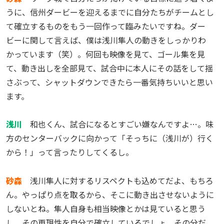
うに、信州ダービーを迎えるまでに自分たちがチームとし
て確立するものをもう一回作って臨みたいですね。ダー
ビーに関して言えば、僕は浅川隼人の動きをしっかりわ
かっています（笑）。何回も映像を見て、ゴール集を見
て、動き出しを全部見て、試合中に本人にその話をして揺
さぶって、シャットダウンできたら一番気持ちいいと思い
ます。
浅川
和也くん、試合になるとすごい嫌なんですよ…。味
方のセンターバックに向かって「そっちに（浅川が）行く
から！」って言ったりしてくるし。
砂森
浅川隼人に対するリスペクトも込めてだよ、もちろ
ん。やっぱり点を取るから、そこに動き出させないように
しないとね。隼人自身も相当映像とかは見ていると思う
し、その再現性を自分で確立しているでしょ。その分だ