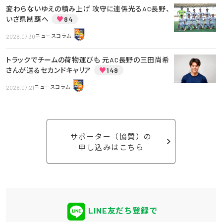
変わらないゆえの積み上げ 攻守に連係光るAC長野、
いざ県制覇へ
♥
84
2026.07.30
ニュースコラム
トラックでチームの荷物運びも 元AC長野の三田尚希
さんが送るセカンドキャリア
♥
149
2026.07.21
ニュースコラム
サポーター（協賛）の
申し込みはこちら
LINE友だち登録で