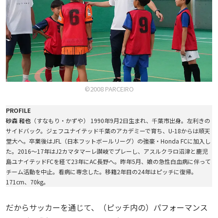
©2008 PARCEIRO
PROFILE
砂森 和也
（すなもり・かずや） 1990年9月2日生まれ、千葉市出身。左利きの
サイドバック。ジェフユナイテッド千葉のアカデミーで育ち、U-18からは順天
堂大へ。卒業後はJFL（日本フットボールリーグ）の強豪・Honda FCに加入し
た。2016〜17年はJ2カマタマーレ讃岐でプレーし、アスルクラロ沼津と鹿児
島ユナイテッドFCを経て23年にAC長野へ。昨年5月、娘の急性白血病に伴って
チーム活動を中止。看病に専念した。移籍2年目の24年はピッチに復帰。
171cm、70kg。
だからサッカーを通じて、（ピッチ内の）パフォーマンス