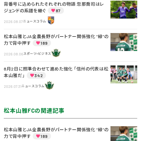
背番号に込められたそれぞれの物語 忽那喬司はレ
ジェンドの系譜を継ぐ
♥
87
2026.08.07
ニュースコラム
松本山雅とJA全農長野がパートナー関係強化 “緑”の
力で背中押す
♥
189
2026.08.06
スポーツ×ビジネス
8月2日に照準合わせて進めた強化 「信州の代表は松
本山雅だ」
♥
342
2026.07.31
ニュースコラム
松本山雅FCの関連記事
松本山雅とJA全農長野がパートナー関係強化 “緑”の
力で背中押す
♥
189