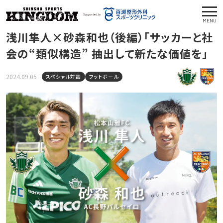
MENU
浅川隼人×砂森和也（後編）「サッカーと社
会の“類似構造” 抽出して新たな価値を」
2024.09.05
スペシャル対談
フットボール