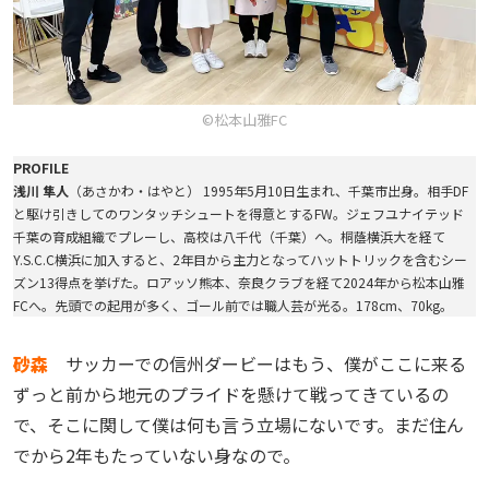
©松本山雅FC
PROFILE
浅川 隼人
（あさかわ・はやと） 1995年5月10日生まれ、千葉市出身。相手DF
と駆け引きしてのワンタッチシュートを得意とするFW。ジェフユナイテッド
千葉の育成組織でプレーし、高校は八千代（千葉）へ。桐蔭横浜大を経て
Y.S.C.C横浜に加入すると、2年目から主力となってハットトリックを含むシー
ズン13得点を挙げた。ロアッソ熊本、奈良クラブを経て2024年から松本山雅
FCへ。先頭での起用が多く、ゴール前では職人芸が光る。178cm、70kg。
砂森
サッカーでの信州ダービーはもう、僕がここに来る
ずっと前から地元のプライドを懸けて戦ってきているの
で、そこに関して僕は何も言う立場にないです。まだ住ん
でから2年もたっていない身なので。